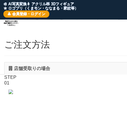
🎨 AI写真変換
🧍 アクリル
🧸 3Dフィギュア
★ ロゴプリ（くまモン・ななまる・家紋等）
👤 会員登録・ログイン
ご注文方法

COPYRIGHT © 2019-2024 株式会社クロスワン

COPYRIGHT © 2019-2024 株式会社クロスワン
店舗受取りの場合

STEP
01