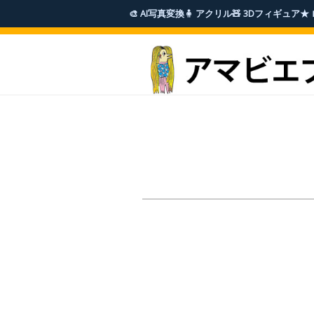
🎨 AI写真変換
🧍 アクリル
🧸 3Dフィギュア
★